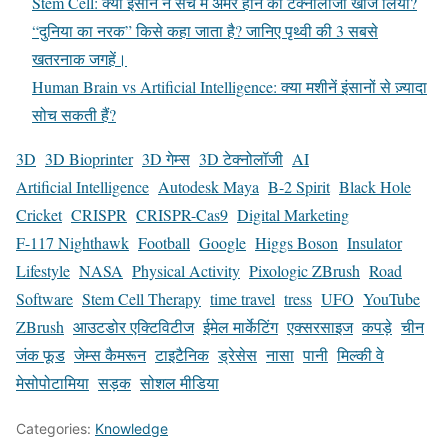
Stem Cell: क्या इंसान नें सच में अमर होने की टेक्नोलॉजी खोज लिया?
“दुनिया का नरक” किसे कहा जाता है? जानिए पृथ्वी की 3 सबसे
खतरनाक जगहें।
Human Brain vs Artificial Intelligence: क्या मशीनें इंसानों से ज़्यादा
सोच सकती हैं?
3D
3D Bioprinter
3D गेम्स
3D टेक्नोलॉजी
AI
Artificial Intelligence
Autodesk Maya
B-2 Spirit
Black Hole
Cricket
CRISPR
CRISPR-Cas9
Digital Marketing
F-117 Nighthawk
Football
Google
Higgs Boson
Insulator
Lifestyle
NASA
Physical Activity
Pixologic ZBrush
Road
Software
Stem Cell Therapy
time travel
tress
UFO
YouTube
ZBrush
आउटडोर एक्टिविटीज
ईमेल मार्केटिंग
एक्सरसाइज
कपड़े
चीन
जंक फूड
जेम्स कैमरून
टाइटैनिक
ड्रेसेस
नासा
पानी
मिल्की वे
मेसोपोटामिया
सड़क
सोशल मीडिया
Categories:
Knowledge