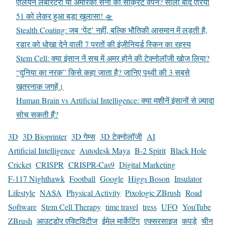
एलियन लैबोरेट्री या अमेरिकी सेना का सीक्रेट वेपन? सालों बाद एरिया
51 को लेकर हुआ बड़ा खुलासा! 🛸
Stealth Coating: जब ‘पेंट’ नहीं, बल्कि भौतिकी आसमान में लड़ती है,
रडार को धोखा देने वाली 7 परतों की इंजीनियर्ड स्किन का रहस्य
Stem Cell: क्या इंसान नें सच में अमर होने की टेक्नोलॉजी खोज लिया?
“दुनिया का नरक” किसे कहा जाता है? जानिए पृथ्वी की 3 सबसे
खतरनाक जगहें।
Human Brain vs Artificial Intelligence: क्या मशीनें इंसानों से ज़्यादा
सोच सकती हैं?
3D
3D Bioprinter
3D गेम्स
3D टेक्नोलॉजी
AI
Artificial Intelligence
Autodesk Maya
B-2 Spirit
Black Hole
Cricket
CRISPR
CRISPR-Cas9
Digital Marketing
F-117 Nighthawk
Football
Google
Higgs Boson
Insulator
Lifestyle
NASA
Physical Activity
Pixologic ZBrush
Road
Software
Stem Cell Therapy
time travel
tress
UFO
YouTube
ZBrush
आउटडोर एक्टिविटीज
ईमेल मार्केटिंग
एक्सरसाइज
कपड़े
चीन