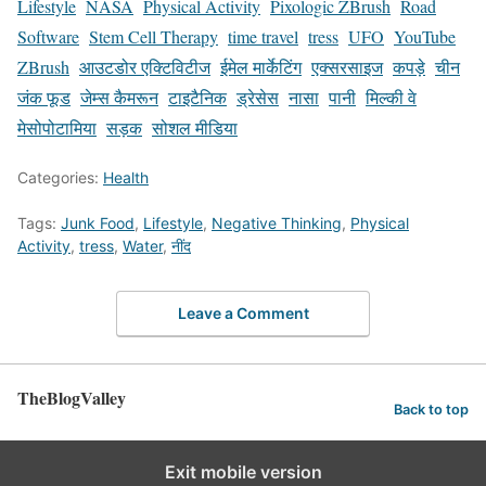
Lifestyle
NASA
Physical Activity
Pixologic ZBrush
Road
Software
Stem Cell Therapy
time travel
tress
UFO
YouTube
ZBrush
आउटडोर एक्टिविटीज
ईमेल मार्केटिंग
एक्सरसाइज
कपड़े
चीन
जंक फूड
जेम्स कैमरून
टाइटैनिक
ड्रेसेस
नासा
पानी
मिल्की वे
मेसोपोटामिया
सड़क
सोशल मीडिया
Categories:
Health
Tags:
Junk Food
,
Lifestyle
,
Negative Thinking
,
Physical
Activity
,
tress
,
Water
,
नींद
Leave a Comment
TheBlogValley
Back to top
Exit mobile version