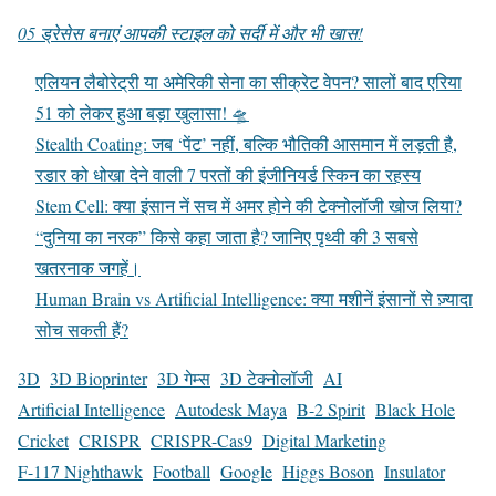
05 ड्रेसेस बनाएं आपकी स्टाइल को सर्दी में और भी खास!
एलियन लैबोरेट्री या अमेरिकी सेना का सीक्रेट वेपन? सालों बाद एरिया
51 को लेकर हुआ बड़ा खुलासा! 🛸
Stealth Coating: जब ‘पेंट’ नहीं, बल्कि भौतिकी आसमान में लड़ती है,
रडार को धोखा देने वाली 7 परतों की इंजीनियर्ड स्किन का रहस्य
Stem Cell: क्या इंसान नें सच में अमर होने की टेक्नोलॉजी खोज लिया?
“दुनिया का नरक” किसे कहा जाता है? जानिए पृथ्वी की 3 सबसे
खतरनाक जगहें।
Human Brain vs Artificial Intelligence: क्या मशीनें इंसानों से ज़्यादा
सोच सकती हैं?
3D
3D Bioprinter
3D गेम्स
3D टेक्नोलॉजी
AI
Artificial Intelligence
Autodesk Maya
B-2 Spirit
Black Hole
Cricket
CRISPR
CRISPR-Cas9
Digital Marketing
F-117 Nighthawk
Football
Google
Higgs Boson
Insulator