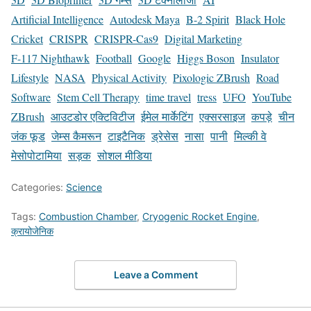
Artificial Intelligence
Autodesk Maya
B-2 Spirit
Black Hole
Cricket
CRISPR
CRISPR-Cas9
Digital Marketing
F-117 Nighthawk
Football
Google
Higgs Boson
Insulator
Lifestyle
NASA
Physical Activity
Pixologic ZBrush
Road
Software
Stem Cell Therapy
time travel
tress
UFO
YouTube
ZBrush
आउटडोर एक्टिविटीज
ईमेल मार्केटिंग
एक्सरसाइज
कपड़े
चीन
जंक फूड
जेम्स कैमरून
टाइटैनिक
ड्रेसेस
नासा
पानी
मिल्की वे
मेसोपोटामिया
सड़क
सोशल मीडिया
Categories:
Science
Tags:
Combustion Chamber
,
Cryogenic Rocket Engine
,
क्रायोजेनिक
Leave a Comment