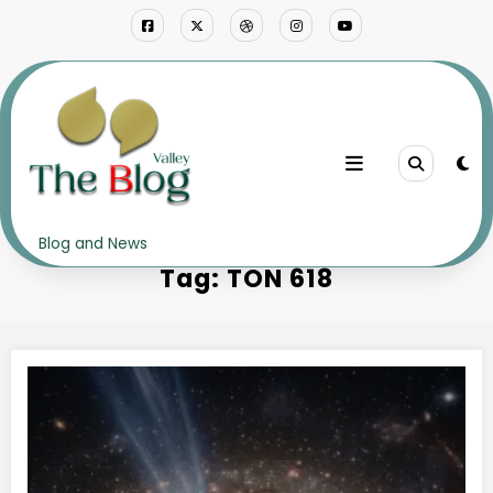
Skip
to
content
Home
TON 618
Blog and News
Tag: TON 618