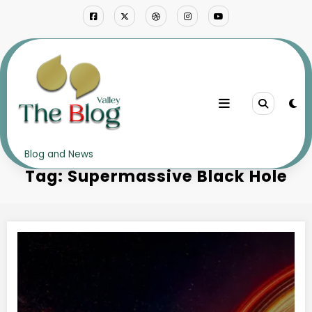
Skip
to
content
Home
Supermassive Black Hole
Blog and News
Tag: Supermassive Black Hole