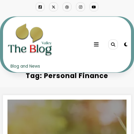
Skip
to
content
Home
Personal Finance
Blog and News
Tag: Personal Finance