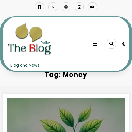
Skip
to
content
Home
Money
Blog and News
Tag: Money