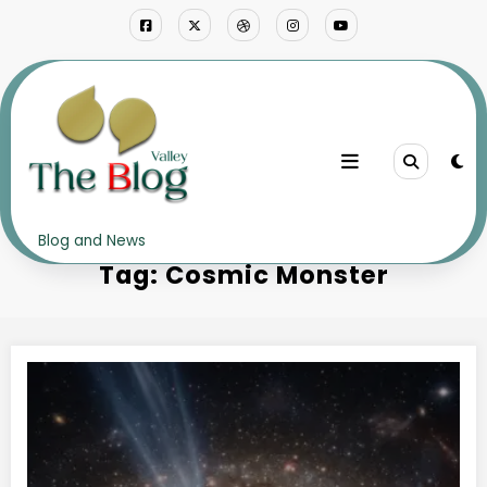
Skip
to
content
Home
Cosmic Monster
Blog and News
Tag: Cosmic Monster